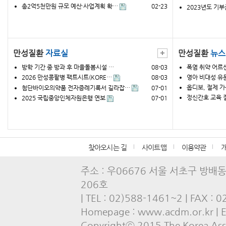
총2억5천만원 규모 예산·사업계획 확…
02-23
2023년도 기
만성질환
자료실
만성질환
뉴스
방학 기간 중 방과 후 마을돌봄시설 …
08-03
폭염 취약 어르
2026 만성콩팥병 팩트시트(KORE…
08-03
영아 비대성 유
옵디보, 절제 
첨단바이오의약품 전자증례기록서 길라잡…
07-01
정신간호 교육 
2025 국립중앙인체자원은행 연보
07-01
찾아오시는 길
사이트맵
이용약관
주소 : 우06676 서울 서초구 방배
206호
| TEL : 02)588-1461~2 | FAX : 
Homepage : www.acdm.or.kr | E-
Copyrightⓒ 2015 The Korea Asso