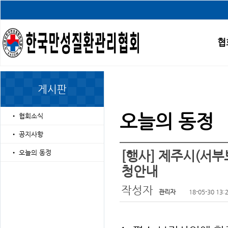
협
게시판
오늘의 동정
•
협회소식
•
공지사항
[행사] 제주시(서
•
오늘의 동정
청안내
작성자
관리자
18-05-30 13: