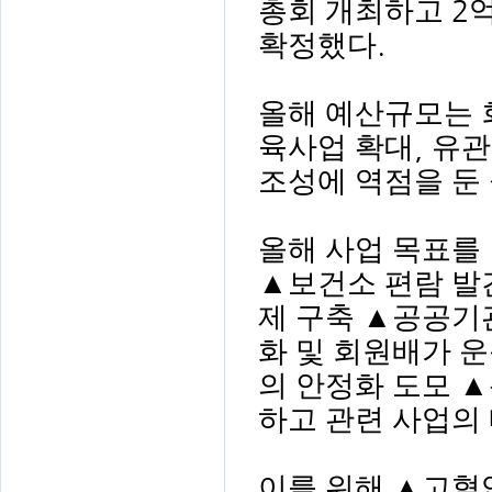
총회 개최하고
2
확정했다
.
올해 예산규모는 
육사업 확대
,
유관
조성에 역점을 둔
올해 사업 목표를
▲
보건소 편람 
제 구축
▲
공공기
화 및 회원배가 
의 안정화 도모
▲
하고 관련 사업의
이를 위해
▲
고혈