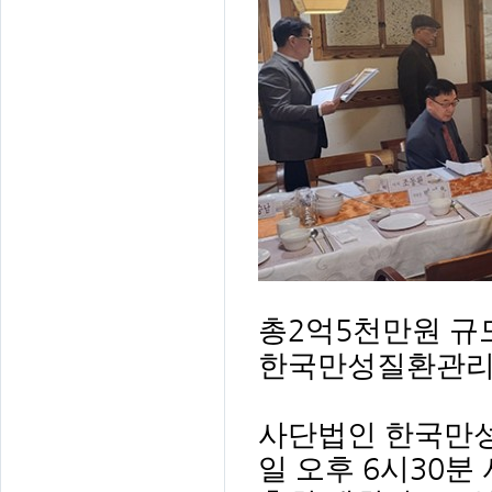
총
2
억
5
천만원 규
한국만성질환관리
사단법인 한국만
일 오후
6
시
30
분