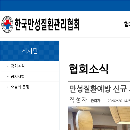
협
게시판
협회소식
•
협회소식
•
공지사항
만성질환예방 신규 
•
오늘의 동정
작성자
관리자
23-02-20 14: