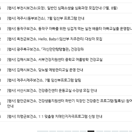
5
[행사] 부천시보건소(오정), 일반인 심폐소생술 심화과정 모집안내 (7월, 8월)
4
[행사] 제주시(동부보건소), 7월 임산부 프로그램 안내
3
[행사] 동작구보건소, 동작구 아빠를 위한 싱겁게 먹는 실천 배움터 아빠교실을 운영합
2
[행사] 옥천군보건소, Hello, Baby!(임산부 치주관리) 대상자 모집
1
[행사] 광주북구보건소, 「자신만만탱탱혈관」 건강강좌
0
[행사] 김해시보건소, 서부건강지원센터 중학교 여름방학 건강교실
9
[행사] 김해시보건소, 당뇨발 예방관리교실 운영 안내
8
[행사] 제주시제주보건소, 7월 임산부프로그램 알림
7
[행사] 서산시보건소, 건강증진센터 운동교실 수강생 모집 안내
[행사] 함안군보건소, 건강생활지원센터 하반기 직장인 건강증진 프로그램(필록싱) 참
6
안내
5
[행사] 의령군보건소, 1:1 맞춤형 치매인지자극프로그램 신청 안내