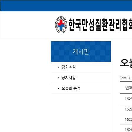
게시판
오
•
협회소식
•
공지사항
Total 
번
•
오늘의 동정
162
162
162
162