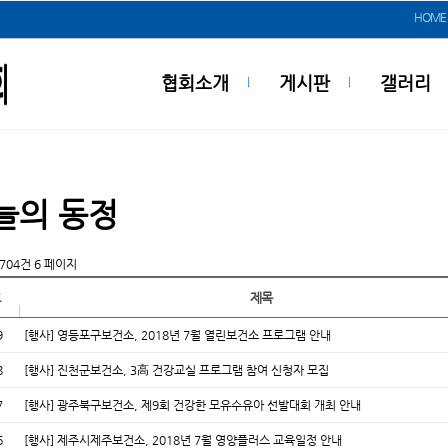
HOME
협회소개
게시판
갤러리
늘의 동정
1,704건
6 페이지
호
제목
9
[행사] 영등포구보건소, 2018년 7월 열린보건소 프로그램 안내
8
[행사] 진천군보건소, 3高 건강교실 프로그램 참여 신청자 모집
7
[행사] 광주북구보건소, 제9회 건강한 모유수유아 선발대회 개최 안내
6
[행사] 제주시제주보건소, 2018년 7월 영양플러스 교육일정 안내