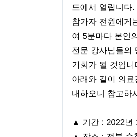
드에서 열립니다
.
참가자 전원에게
여
5
분마다 본인
전문 강사님들의 
기회가 될 것입니
아래와 같이 의
내하오니 참고하
▲
기간
: 2022
년
▲
장소
:
전북 순