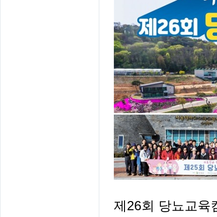
제
26
회 당뇨교육