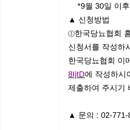
*9
월
30
일 이
▲
신청방법
​한국당뇨협회 
ⓛ
신청서를 작성하
한국당뇨협회 이
8IjtD
에 작성하시
제출하여 주시기
▲
문의
: 02-771