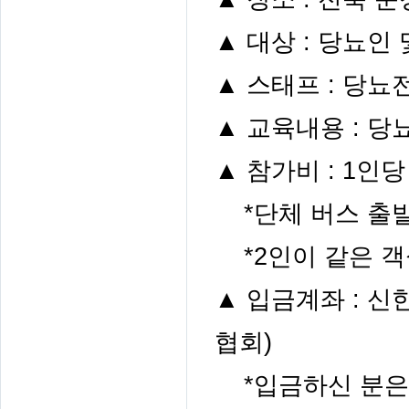
▲
대상
:
당뇨인 
▲
스태프
:
당뇨
▲
교육내용
:
당
▲
참가비
: 1
인
*
단체 버스 출
*2
인이 같은 객
▲
입금계좌
:
신
협회
)
*
입금하신 분은