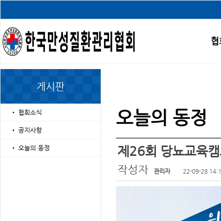
협
게시판
오늘의 동정
•
협회소식
•
공지사항
제26회 당뇨교육캠프
•
오늘의 동정
작성자
관리자
22-09-28 14: