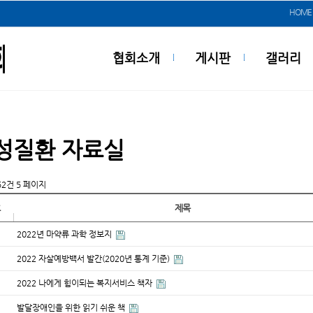
HOME
협회소개
게시판
갤러리
성질환 자료실
152건
5 페이지
호
제목
2022년 마약류 과학 정보지
2022 자살예방백서 발간(2020년 통계 기준)
2022 나에게 힘이되는 복지서비스 책자
발달장애인을 위한 읽기 쉬운 책