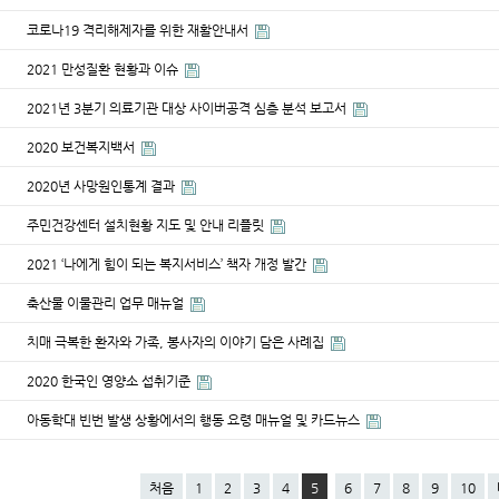
코로나19 격리해제자를 위한 재활안내서
2021 만성질환 현황과 이슈
2021년 3분기 의료기관 대상 사이버공격 심층 분석 보고서
2020 보건복지백서
2020년 사망원인통계 결과
주민건강센터 설치현황 지도 및 안내 리플릿
2021 ‘나에게 힘이 되는 복지서비스’ 책자 개정 발간
축산물 이물관리 업무 매뉴얼
치매 극복한 환자와 가족, 봉사자의 이야기 담은 사례집
2020 한국인 영양소 섭취기준
아동학대 빈번 발생 상황에서의 행동 요령 매뉴얼 및 카드뉴스
처음
1
2
3
4
5
6
7
8
9
10