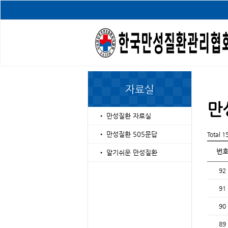
자료실
만
•
만성질환 자료실
•
만성질환 505문답
Total 
번
•
알기쉬운 만성질환
92
91
90
89