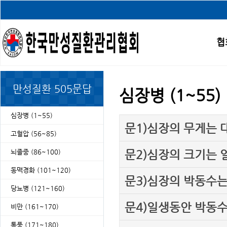
협
만성질환 505문답
심장병 (1~55)
심장병 (1~55)
문1)심장의 무게는 
고혈압 (56~85)
문2)심장의 크기는 
뇌졸중 (86~100)
동맥경화 (101~120)
문3)심장의 박동수는
당뇨병 (121~160)
문4)일생동안 박동수
비만 (161~170)
통풍 (171~180)