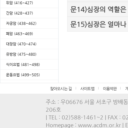
위암 (416~427)
문14)심장의 역할은
간암 (428~437)
문15)심장은 얼마나
자궁암 (438~462)
폐암 (463~469)
대장암 (470~474)
유방암 (475~480)
식이요법 (481~498)
운동요법 (499~505)
찾아오시는 길
사이트맵
이용약관
주소 : 우06676 서울 서초구 방배
206호
| TEL : 02)588-1461~2 | FAX : 
Homepage : www.acdm.or.kr | E-